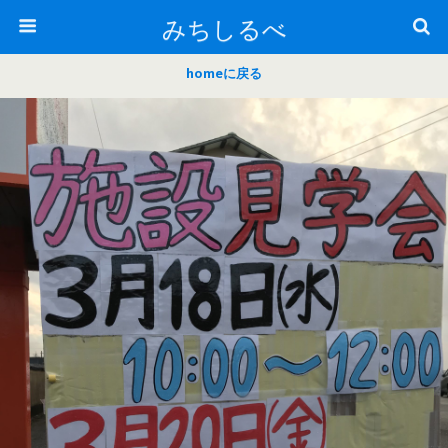
みちしるべ
homeに戻る