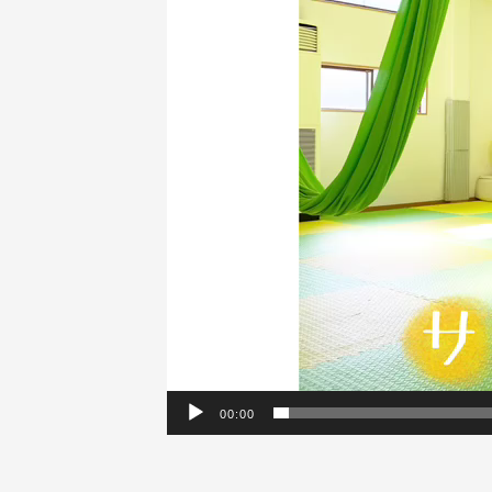
ー
ヤ
ー
00:00