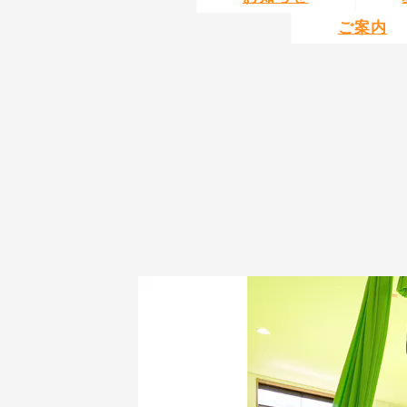
ご案内
動
画
プ
レ