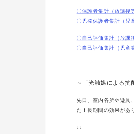
〇保護者集計（放課後等
〇児発保護者集計（児童発
〇自己評価集計（放課後
〇自己評価集計（児童発達
～
「光触媒による抗
先日、室内各所や遊具
た！長期間の効果があ
↓↓