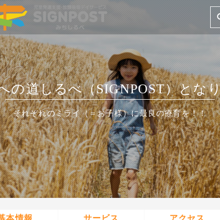
への道しるべ（SIGNPOST）とな
それぞれのミライ（＝お子様）に最良の療育を！！
基本情報
サービス
アクセス