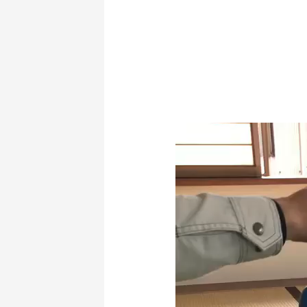
動
画
プ
レ
ー
ヤ
ー