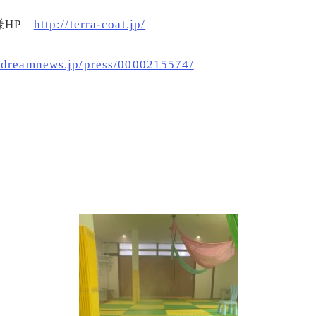
様HP
http://terra-coat.jp/
.dreamnews.jp/press/0000215574/